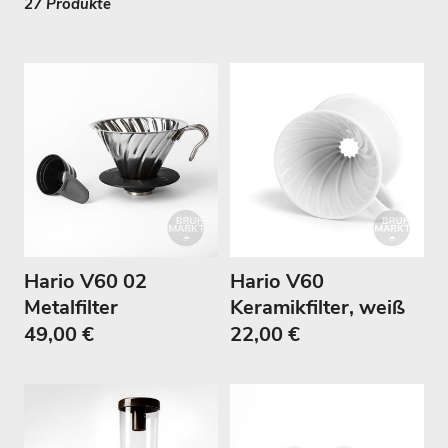
u
27 Produkte
n
g
:
Hario V60 02
Hario V60
Metalfilter
Keramikfilter, weiß
49,00 €
22,00 €