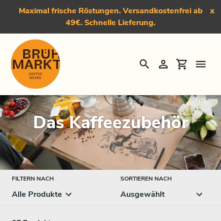
Maximal frische Röstungen. Versandkostenfrei ab
x
49€. Schnelle Lieferung.
Suchen
Einloggen
Einkauf
Direkt
Startseite
›
Das Kaffeezubehör
zum
Inhalt
S
Das Kaffeezubehör
a
m
m
FILTERN NACH
SORTIEREN NACH
l