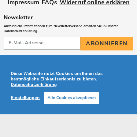
Impressum
FAQs
Widerruf online erklären
Newsletter
Ausführliche Informationen zum Newsletterversand erhalten Sie in unserer
Datenschutzerklärung
.
Abonnieren
ABONNIEREN
Sie
unsere
Mailingliste
Diese Webseite nutzt Cookies um Ihnen das
bestmögliche Einkaufserlebnis zu bieten.
Datenschutzerklärung
Zahlungsarten
Alle Cookies akzeptieren
Einstellungen
Facebook
Instagram
Shop erstellt mit VersaCommerce.