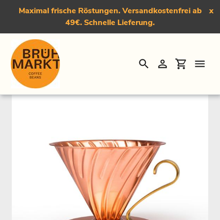
Maximal frische Röstungen. Versandkostenfrei ab
x
49€. Schnelle Lieferung.
Suchen
Einloggen
Einkauf
Direkt
Startseite
›
Das Kaffeezubehör
›
Hario V60 02 Kupferfilter
zum
Inhalt