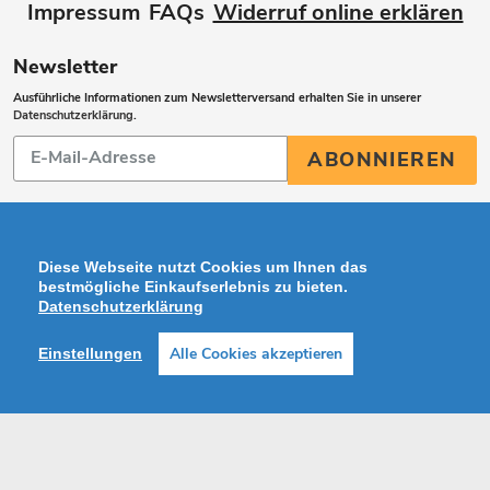
Impressum
FAQs
Widerruf online erklären
Newsletter
Ausführliche Informationen zum Newsletterversand erhalten Sie in unserer
Datenschutzerklärung
.
Abonnieren
ABONNIEREN
Sie
unsere
Mailingliste
Diese Webseite nutzt Cookies um Ihnen das
bestmögliche Einkaufserlebnis zu bieten.
Datenschutzerklärung
Zahlungsarten
Alle Cookies akzeptieren
Einstellungen
Facebook
Instagram
Shop erstellt mit VersaCommerce.