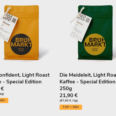
u
n
g
:
onfident, Light Roast
Die Meideleit, Light Roa
 - Special Edition
Kaffee - Special Edition
250g
 €
 kg)
21,90 €
NEU
(87,60 € / kg)
TOP + NEU