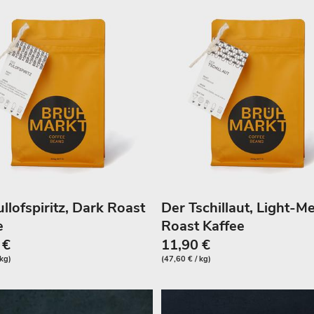
llofspiritz, Dark Roast
Der Tschillaut, Light-
e
Roast Kaffee
 €
11,90 €
 kg)
(47,60 € / kg)