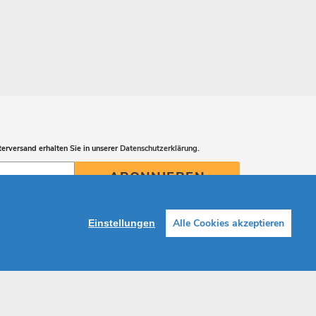
erversand erhalten Sie in unserer
Datenschutzerklärung
.
ABONNIEREN
Alle Cookies akzeptieren
Einstellungen
Facebook
Instagram
Shop erstellt mit VersaCommerce.