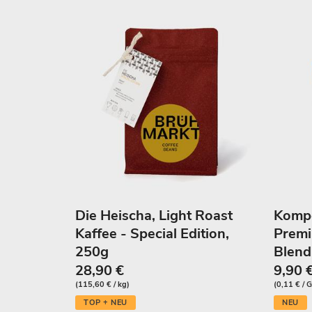
Die Heischa, Light Roast
Kompo
Kaffee - Special Edition,
Premi
250g
Blend
28,90 €
9,90 
(115,60 € / kg)
(0,11 € /
TOP + NEU
NEU