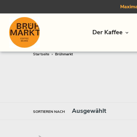
Maximal
Der Kaffee
Direkt
Startseite
›
Brühmarkt
zum
Inhalt
SORTIEREN NACH