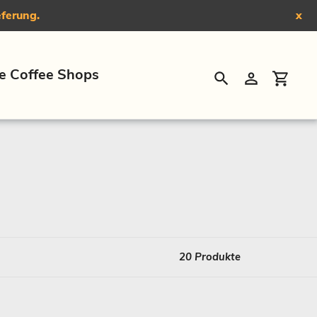
eferung.
x
e Coffee Shops
Suchen
Einloggen
Eink
20 Produkte