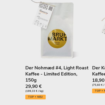
Der Nohmæd #4, Light Roast
Der K
Kaffee - Limited Edition,
Kaffee
150g
18,90
29,90 €
(75,60 € /
TOP + 
(199,33 € / kg)
TOP + NEU