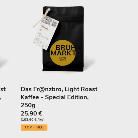
st
Das Fr@nzbro, Light Roast
,
Kaffee - Special Edition,
250g
25,90 €
(103,60 € / kg)
TOP + NEU