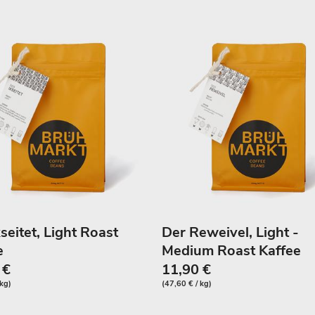
seitet, Light Roast
Der Reweivel, Light -
e
Medium Roast Kaffee
 €
11,90 €
 kg)
(47,60 € / kg)