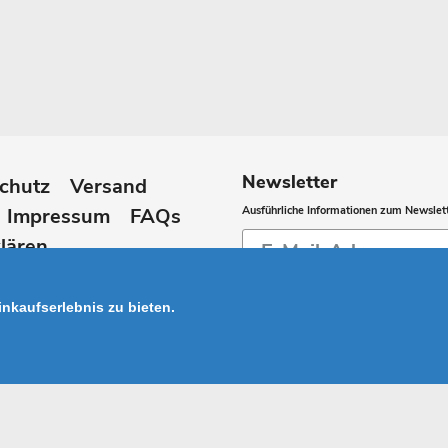
Newsletter
chutz
Versand
Impressum
FAQs
Ausführliche Informationen zum Newslett
Abonnieren
lären
Sie
unsere
nkaufserlebnis zu bieten.
Mailingliste