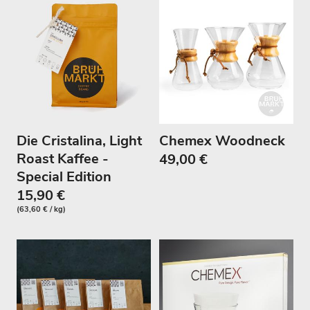
n
g
:
Die Cristalina, Light
Chemex Woodneck
Roast Kaffee -
49,00 €
Special Edition
15,90 €
(63,60 € / kg)