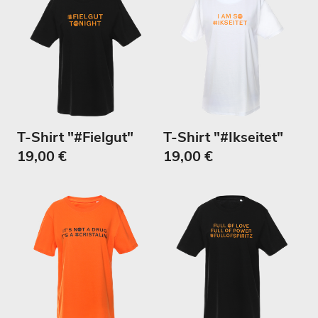
n
g
:
T-Shirt "#Fielgut"
T-Shirt "#Ikseitet"
19,00 €
19,00 €