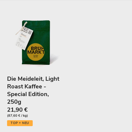
l
u
n
g
:
Die Meideleit, Light
Roast Kaffee -
Special Edition,
250g
21,90 €
(87,60 € / kg)
TOP + NEU