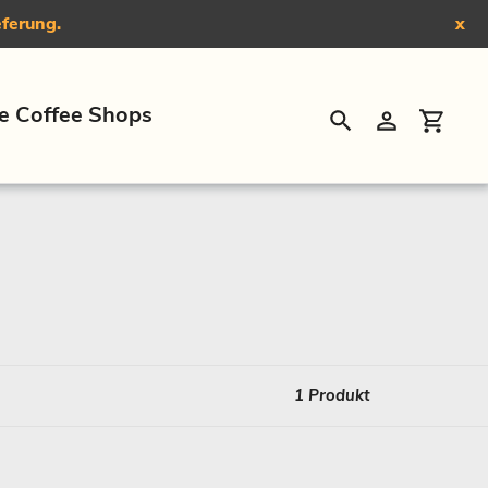
eferung.
x
e Coffee Shops
Suchen
Einloggen
Eink
1 Produkt