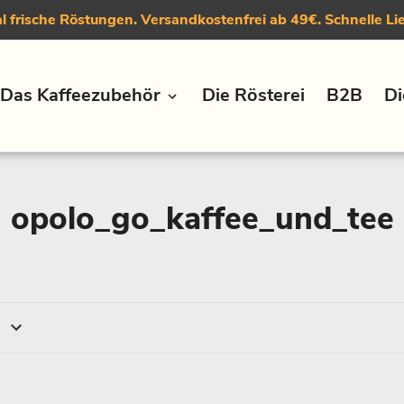
 frische Röstungen. Versandkostenfrei ab 49€. Schnelle Li
Das Kaffeezubehör
Die Rösterei
B2B
Di
S
opolo_go_kaffee_und_tee
a
m
m
l