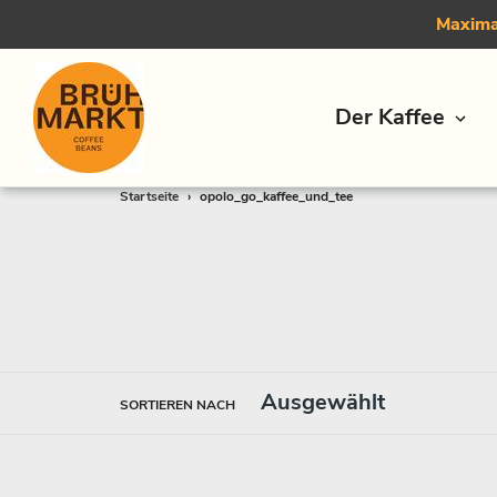
Maximal
Der Kaffee
Direkt
Startseite
›
opolo_go_kaffee_und_tee
zum
Inhalt
SORTIEREN NACH