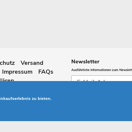
Newsletter
chutz
Versand
Impressum
FAQs
Ausführliche Informationen zum Newslett
Abonnieren
lären
Sie
unsere
nkaufserlebnis zu bieten.
Mailingliste