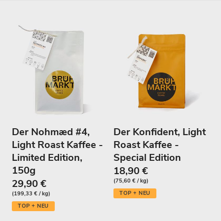
l
u
n
g
:
Der Nohmæd #4,
Der Konfident, Light
Light Roast Kaffee -
Roast Kaffee -
Limited Edition,
Special Edition
150g
18,90 €
29,90 €
(75,60 € / kg)
TOP + NEU
(199,33 € / kg)
TOP + NEU