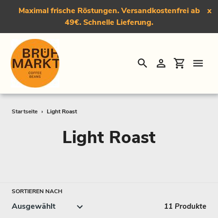
Maximal frische Röstungen. Versandkostenfrei ab
x
49€. Schnelle Lieferung.
Suchen
Einloggen
Einkauf
Direkt
Startseite
›
Light Roast
zum
S
Light Roast
Inhalt
a
m
m
SORTIEREN NACH
11 Produkte