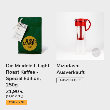
l
u
n
g
:
Die Meideleit, Light
Mizudashi
Roast Kaffee -
Ausverkauft
Special Edition,
AUSVERKAUFT
250g
21,90 €
(87,60 € / kg)
TOP + NEU