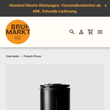
Maximal frische Röstungen. Versandkostenfrei ab
x
49€. Schnelle Lieferung.
Suchen
Einloggen
Einkauf
Direkt
Startseite
›
French Press
zum
Inhalt