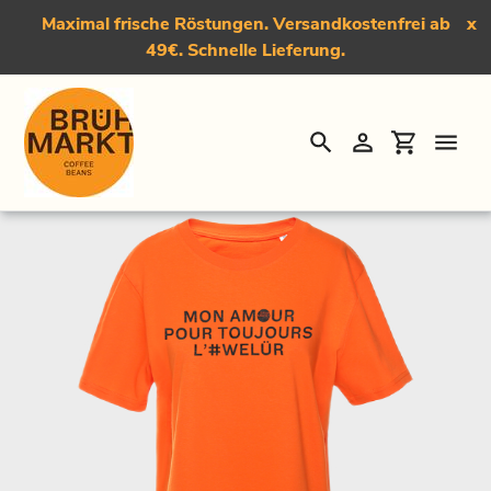
Maximal frische Röstungen. Versandkostenfrei ab
x
49€. Schnelle Lieferung.
Suchen
Einloggen
Einkauf
Direkt
Startseite
›
T-Shirt "#Welür"
zum
Inhalt