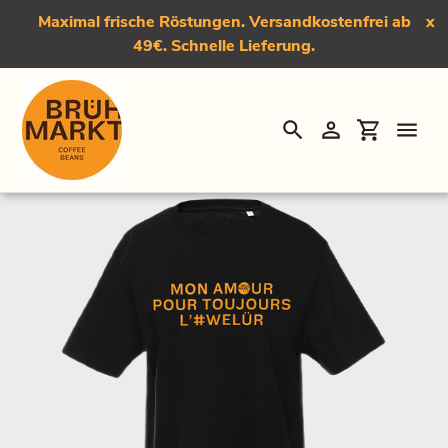
Maximal frische Röstungen. Versandkostenfrei ab
x
49€. Schnelle Lieferung.
Suchen
Einloggen
Einkauf
Direkt
Startseite
›
T-Shirt "#Welür"
zum
Inhalt