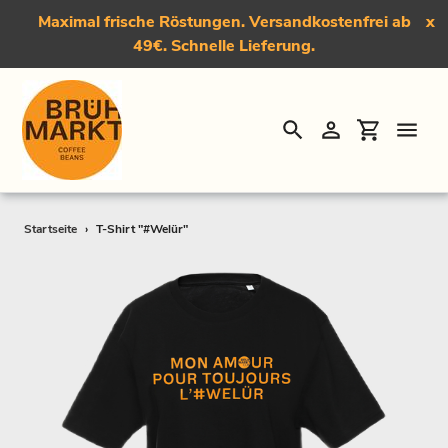
Maximal frische Röstungen. Versandkostenfrei ab
x
49€. Schnelle Lieferung.
Suchen
Einloggen
Einkauf
Direkt
Startseite
›
T-Shirt "#Welür"
zum
Inhalt