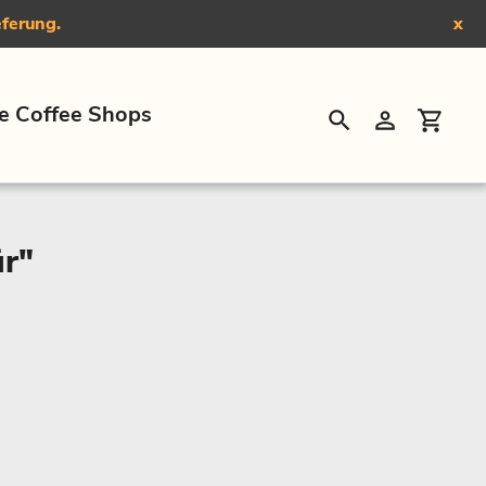
eferung.
x
e Coffee Shops
Suchen
Einloggen
Eink
ür"