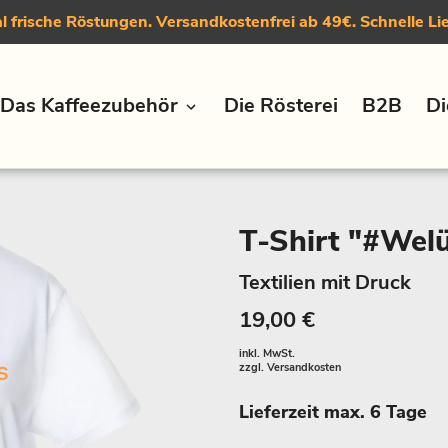
 frische Röstungen. Versandkostenfrei ab 49€. Schnelle Li
Das Kaffeezubehör
Die Rösterei
B2B
Di
T-Shirt "#Wel
Textilien mit Druck
19,00 €
inkl. MwSt.
zzgl.
Versandkosten
Lieferzeit max. 6 Tage