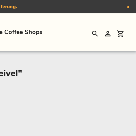
eferung.
x
e Coffee Shops
Suchen
Einloggen
Eink
ivel"