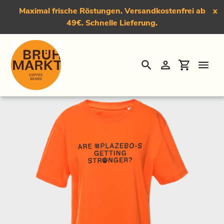
Maximal frische Röstungen. Versandkostenfrei ab
x
49€. Schnelle Lieferung.
Suchen
Einloggen
Einkauf
Direkt
Startseite
›
T-Shirt "#Plazebo"
zum
Inhalt