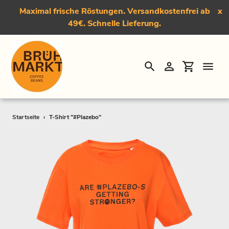
Maximal frische Röstungen. Versandkostenfrei ab
x
49€. Schnelle Lieferung.
Suchen
Einloggen
Einkauf
Direkt
Startseite
›
T-Shirt "#Plazebo"
zum
Inhalt