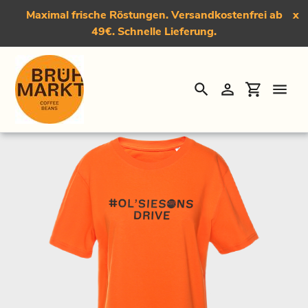
Maximal frische Röstungen. Versandkostenfrei ab
x
49€. Schnelle Lieferung.
Suchen
Einloggen
Einkauf
Direkt
Startseite
›
T-Shirt "#Olsiesons"
zum
Inhalt