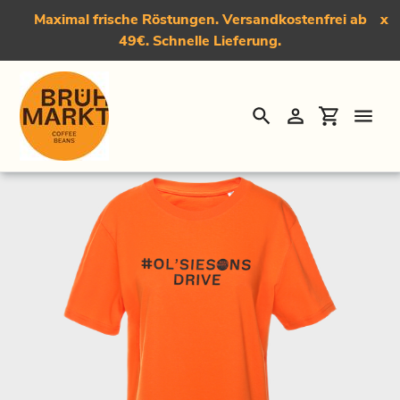
Maximal frische Röstungen. Versandkostenfrei ab
x
49€. Schnelle Lieferung.
Suchen
Einloggen
Einkauf
Direkt
Startseite
›
T-Shirt "#Olsiesons"
zum
Inhalt