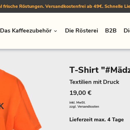
 frische Röstungen. Versandkostenfrei ab 49€. Schnelle Li
Das Kaffeezubehör
Die Rösterei
B2B
Di
T-Shirt "#Mäd
Textilien mit Druck
19,00 €
inkl. MwSt.
zzgl.
Versandkosten
Lieferzeit max. 4 Tage