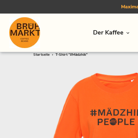
Maximal
Der Kaffee
Direkt
Startseite
›
T-Shirt "#Mädzhik"
zum
Inhalt