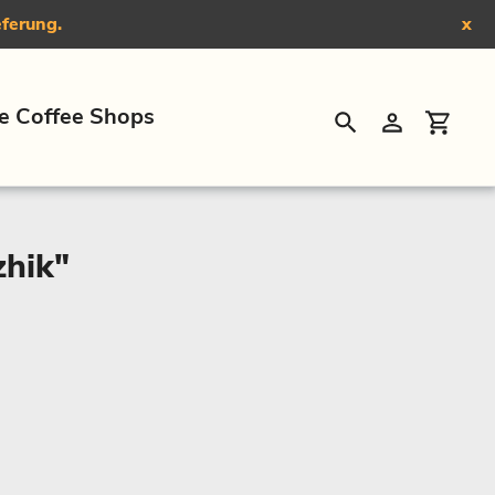
eferung.
x
e Coffee Shops
Suchen
Einloggen
Eink
zhik"