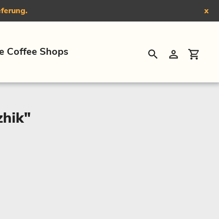
eferung.
x
e Coffee Shops
Suchen
Einloggen
Eink
zhik"