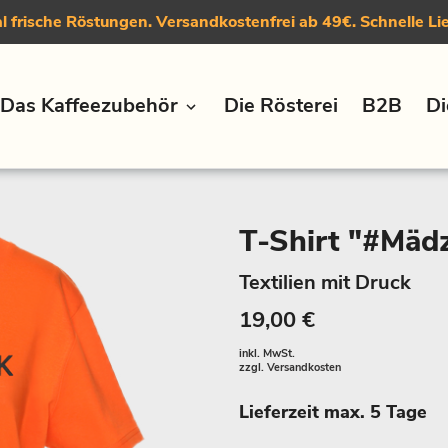
 frische Röstungen. Versandkostenfrei ab 49€. Schnelle Li
Das Kaffeezubehör
Die Rösterei
B2B
Di
T-Shirt "#Mäd
Textilien mit Druck
19,00 €
inkl. MwSt.
zzgl.
Versandkosten
Lieferzeit max. 5 Tage