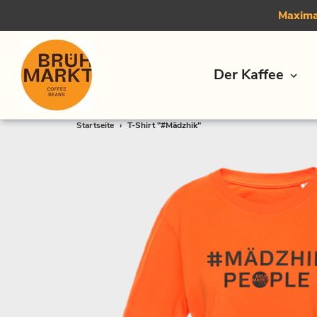
Maximal
Der Kaffee
Direkt
Startseite
›
T-Shirt "#Mädzhik"
zum
Inhalt