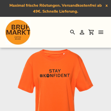
Maximal frische Röstungen. Versandkostenfrei ab
x
49€. Schnelle Lieferung.
Suchen
Einloggen
Einkauf
Direkt
Startseite
›
T-Shirt "#Konfident"
zum
Inhalt