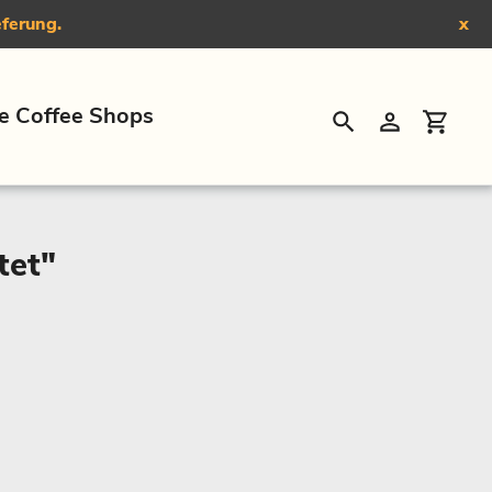
eferung.
x
e Coffee Shops
Suchen
Einloggen
Eink
tet"