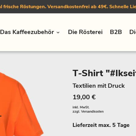
 frische Röstungen. Versandkostenfrei ab 49€. Schnelle Li
Das Kaffeezubehör
Die Rösterei
B2B
Di
T-Shirt "#Iksei
Textilien mit Druck
19,00 €
inkl. MwSt.
zzgl.
Versandkosten
Lieferzeit max. 5 Tage