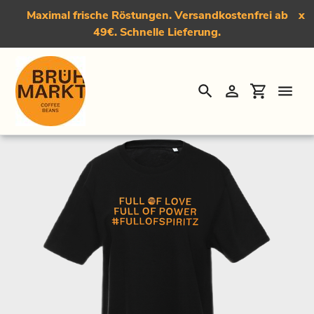
Maximal frische Röstungen. Versandkostenfrei ab
x
49€. Schnelle Lieferung.
Suchen
Einloggen
Einkauf
Direkt
Startseite
›
T-Shirt "#Fullofspiritz"
zum
Inhalt