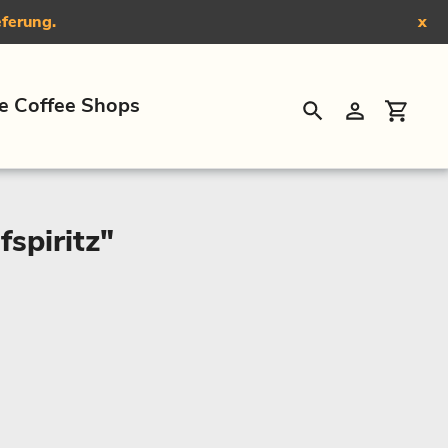
eferung.
x
e Coffee Shops
Suchen
Einloggen
Eink
fspiritz"