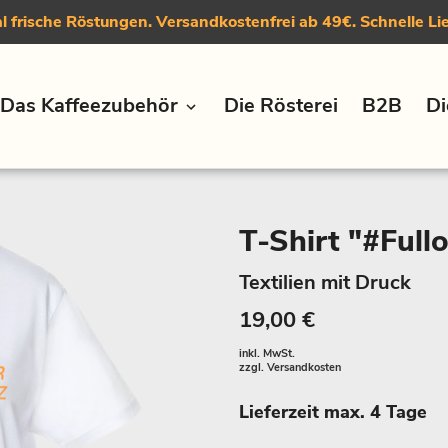
 frische Röstungen. Versandkostenfrei ab 49€. Schnelle Li
Das Kaffeezubehör
Die Rösterei
B2B
Di
T-Shirt "#Fullo
Textilien mit Druck
19,00 €
inkl. MwSt.
zzgl.
Versandkosten
Lieferzeit max. 4 Tage