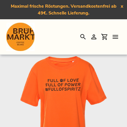
Maximal frische Röstungen. Versandkostenfrei ab
x
49€. Schnelle Lieferung.
Suchen
Einloggen
Einkauf
Direkt
Startseite
›
T-Shirt "#Fullofspiritz"
zum
Inhalt