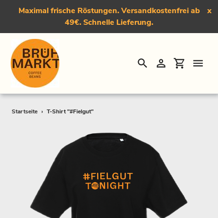
Maximal frische Röstungen. Versandkostenfrei ab
x
49€. Schnelle Lieferung.
Suchen
Einloggen
Einkauf
Direkt
Startseite
›
T-Shirt "#Fielgut"
zum
Inhalt