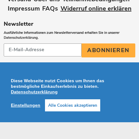
Impressum
FAQs
Widerruf online erklären
Newsletter
Ausführliche Informationen zum Newsletterversand erhalten Sie in unserer
Datenschutzerklärung
.
Abonnieren
ABONNIEREN
Sie
unsere
Mailingliste
Diese Webseite nutzt Cookies um Ihnen das
bestmögliche Einkaufserlebnis zu bieten.
Datenschutzerklärung
Zahlungsarten
Alle Cookies akzeptieren
Einstellungen
Facebook
Instagram
Shop erstellt mit VersaCommerce.