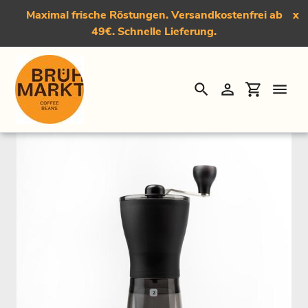
Maximal frische Röstungen. Versandkostenfrei ab
x
49€. Schnelle Lieferung.
Suchen
Einloggen
Einkauf
Direkt
Startseite
›
Hario Mini Mill slim plus
zum
Inhalt