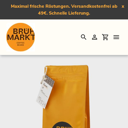
Maximal frische Röstungen. Versandkostenfrei ab
x
49€. Schnelle Lieferung.
Suchen
Einloggen
Einkauf
Direkt
Startseite
›
Don Plazebo, Dark Roast Kaffee - Decaf Edition
zum
Inhalt