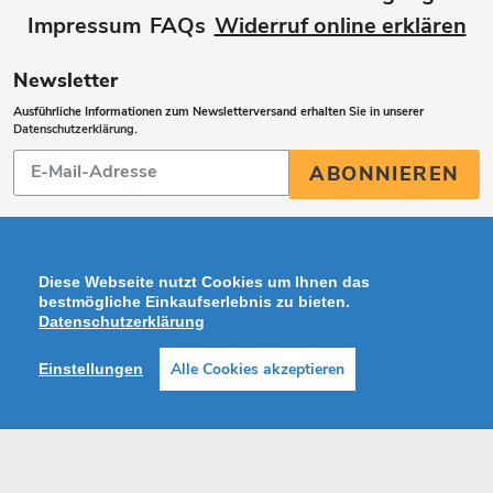
Impressum
FAQs
Widerruf online erklären
Newsletter
Ausführliche Informationen zum Newsletterversand erhalten Sie in unserer
Datenschutzerklärung
.
Abonnieren
ABONNIEREN
Sie
unsere
Mailingliste
Diese Webseite nutzt Cookies um Ihnen das
bestmögliche Einkaufserlebnis zu bieten.
Datenschutzerklärung
Zahlungsarten
Alle Cookies akzeptieren
Einstellungen
Facebook
Instagram
Shop erstellt mit VersaCommerce.