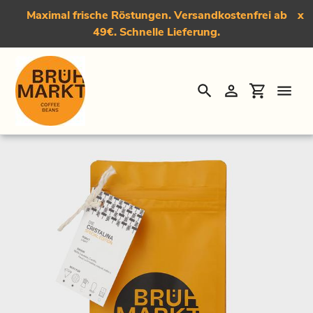
Maximal frische Röstungen. Versandkostenfrei ab
x
49€. Schnelle Lieferung.
Suchen
Einloggen
Einkauf
Direkt
Startseite
›
Die Cristalina, Light Roast Kaffee - Special Edition
zum
Inhalt