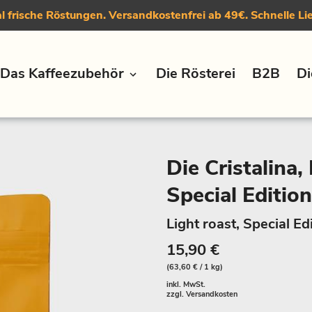
 frische Röstungen. Versandkostenfrei ab 49€. Schnelle Li
Das Kaffeezubehör
Die Rösterei
B2B
Di
Die Cristalina,
Special Edition
Light roast, Special Ed
15,90 €
(63,60 € / 1 kg)
inkl. MwSt.
zzgl.
Versandkosten