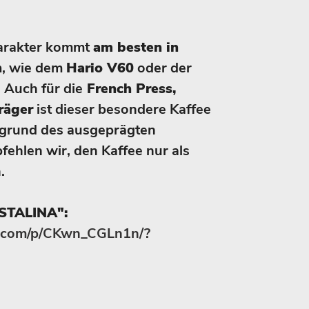
harakter kommt
am besten in
n
, wie dem
Hario V60
oder der
 Auch für die
French Press,
räger
ist dieser besondere Kaffee
fgrund des ausgeprägten
ehlen wir, den Kaffee nur als
.
STALINA":
m.com/p/CKwn_CGLn1n/?