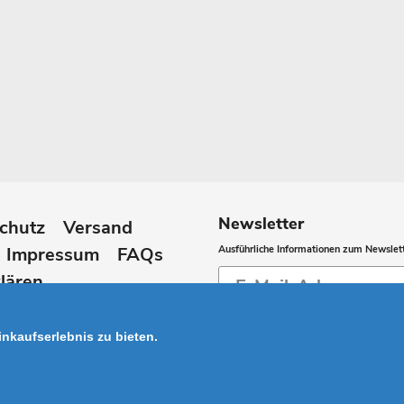
Newsletter
chutz
Versand
Impressum
FAQs
Ausführliche Informationen zum Newslett
Abonnieren
lären
Sie
unsere
nkaufserlebnis zu bieten.
Mailingliste