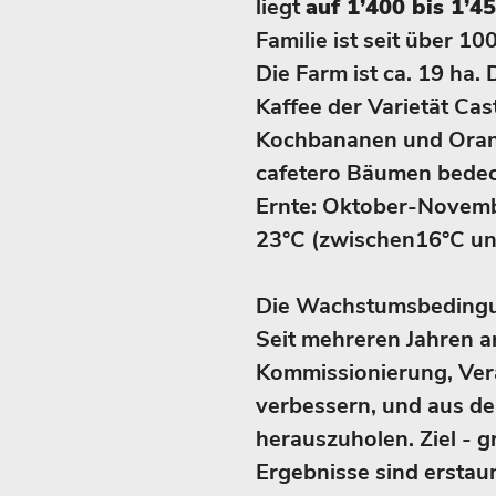
liegt
auf 1’400 bis 1’4
Familie ist seit über 1
Die Farm ist ca. 19 ha.
Kaffee der Varietät Cast
Kochbananen und Orang
cafetero Bäumen bedec
Ernte: Oktober-Novemb
23°C (zwischen16°C un
Die Wachstumsbedingun
Seit mehreren Jahren ar
Kommissionierung, Ver
verbessern, und aus d
herauszuholen. Ziel - g
Ergebnisse sind erstaun