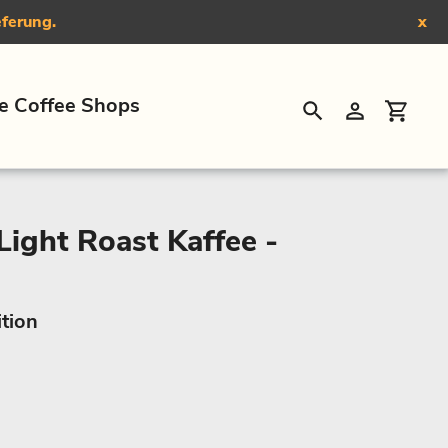
eferung.
x
e Coffee Shops
Suchen
Einloggen
Eink
 Light Roast Kaffee -
ition