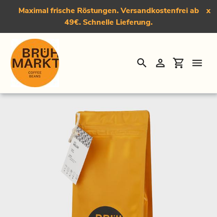
Maximal frische Röstungen. Versandkostenfrei ab
x
49€. Schnelle Lieferung.
Suchen
Einloggen
Einkauf
Direkt
Startseite
›
Der Welür, Medium-Dark Roast Kaffee
zum
Inhalt