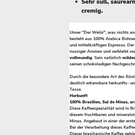
Sehr süß, säurearm
cremig.
Unser "Der Welür", was nichts an
besteht aus 100% Arabica Bohnen
und mittelkräftigen Espresso. Der
nussiger Aromen und verbleibt vo
vollmundig
. Sein natürlich
mildes
seinen schokoladigen Nachgesch
Durch die besondere Art des Röstp
deutlich erkennbare herkunfts- un
Tasse.
Herkunft
100% Brasilien, Sul de Minas, ar
Diese Kaffeespezialität wird in B
diesem fruchtbaren und mineralsto
Minas. Angebaut in einer der erst
Bei der Verarbeitung dieses Kaffe
Dieser brasilianische Kaffee gehö