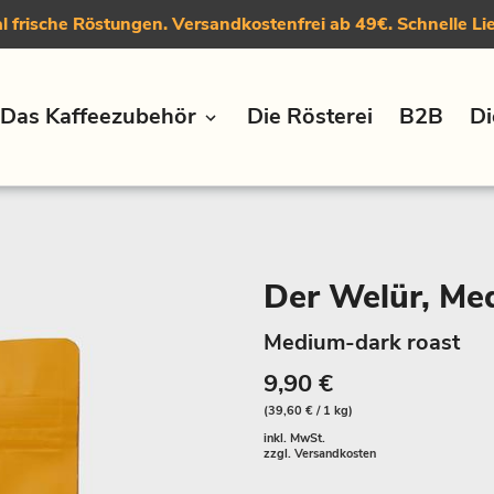
 frische Röstungen. Versandkostenfrei ab 49€. Schnelle Li
Das Kaffeezubehör
Die Rösterei
B2B
Di
Der Welür, Me
Medium-dark roast
9,90 €
(39,60 € / 1 kg)
inkl. MwSt.
zzgl.
Versandkosten