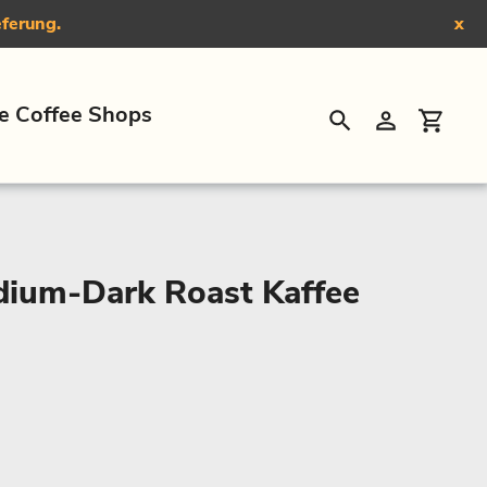
eferung.
x
e Coffee Shops
Suchen
Einloggen
Eink
dium-Dark Roast Kaffee