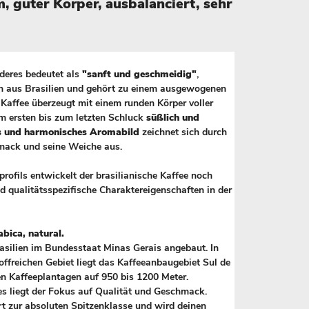
, guter Körper, ausbalanciert, sehr
deres bedeutet als
"sanft und geschmeidig"
,
 aus Brasilien und gehört zu einem ausgewogenen
 Kaffee überzeugt mit einem runden Körper voller
m ersten bis zum letzten Schluck
süßlich und
 und harmonisches Aromabild
zeichnet sich durch
mack und seine Weiche aus.
rofils entwickelt der brasilianische Kaffee noch
d qualitätsspezifische Charaktereigenschaften in der
abica, natural.
rasilien im Bundesstaat Minas Gerais angebaut. In
ffreichen Gebiet liegt das Kaffeeanbaugebiet Sul de
en Kaffeeplantagen auf 950 bis 1200 Meter.
es liegt der Fokus auf Qualität und Geschmack.
rt zur absoluten Spitzenklasse und wird deinen