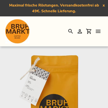
Maximal frische Röstungen. Versandkostenfrei ab
x
49€. Schnelle Lieferung.
Suchen
Einloggen
Einkauf
Direkt
Startseite
›
Der Welür, Medium-Dark Roast Kaffee
zum
Inhalt