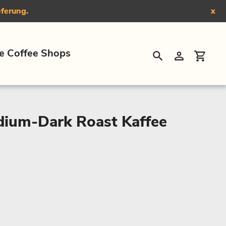
eferung.
x
e Coffee Shops
Suchen
Einloggen
Eink
dium-Dark Roast Kaffee