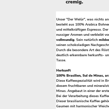
cremig.
Unser "Der Welür", was nichts an
besteht aus 100% Arabica Bohnen
und mittelkräftigen Espresso. Der
nussiger Aromen und verbleibt vo
vollmundig
. Sein natürlich
mildes
seinen schokoladigen Nachgesch
Durch die besondere Art des Röstp
deutlich erkennbare herkunfts- un
Tasse.
Herkunft
100% Brasilien, Sul de Minas, ar
Diese Kaffeespezialität wird in B
diesem fruchtbaren und mineralsto
Minas. Angebaut in einer der erst
Bei der Verarbeitung dieses Kaffe
Dieser brasilianische Kaffee gehö
Gaumen mit harmonischer Weiche 