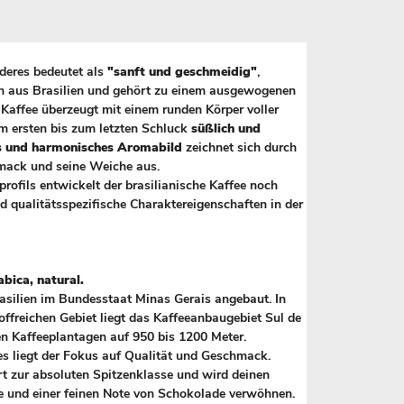
deres bedeutet als
"sanft und geschmeidig"
,
 aus Brasilien und gehört zu einem ausgewogenen
 Kaffee überzeugt mit einem runden Körper voller
m ersten bis zum letzten Schluck
süßlich und
 und harmonisches Aromabild
zeichnet sich durch
mack und seine Weiche aus.
rofils entwickelt der brasilianische Kaffee noch
d qualitätsspezifische Charaktereigenschaften in der
abica, natural.
rasilien im Bundesstaat Minas Gerais angebaut. In
ffreichen Gebiet liegt das Kaffeeanbaugebiet Sul de
en Kaffeeplantagen auf 950 bis 1200 Meter.
es liegt der Fokus auf Qualität und Geschmack.
rt zur absoluten Spitzenklasse und wird deinen
und einer feinen Note von Schokolade verwöhnen.