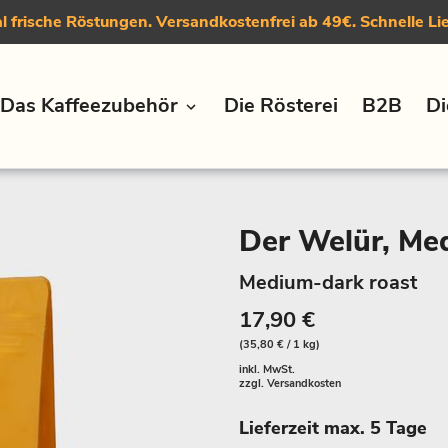
 frische Röstungen. Versandkostenfrei ab 49€. Schnelle Li
Das Kaffeezubehör
Die Rösterei
B2B
Di
Der Welür, Me
Medium-dark roast
17,90 €
(35,80 € / 1 kg)
inkl. MwSt.
zzgl.
Versandkosten
Lieferzeit max. 5 Tage