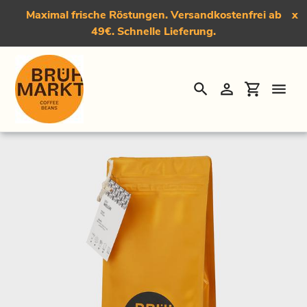
Maximal frische Röstungen. Versandkostenfrei ab
x
49€. Schnelle Lieferung.
Suchen
Einloggen
Einkauf
Direkt
Startseite
›
Der Welür, Medium-Dark Roast Kaffee
zum
Inhalt