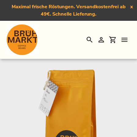
Maximal frische Röstungen. Versandkostenfrei ab
x
49€. Schnelle Lieferung.
Suchen
Einloggen
Einkauf
Direkt
Startseite
›
Der Welür, Medium-Dark Roast Kaffee
zum
Inhalt