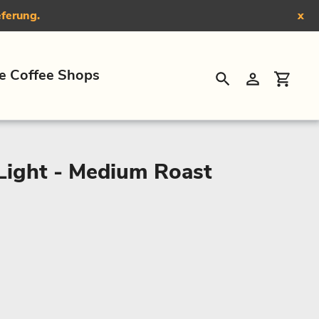
eferung.
x
e Coffee Shops
Suchen
Einloggen
Eink
Light - Medium Roast