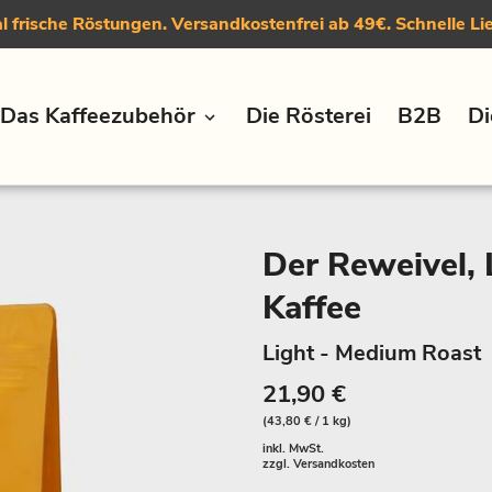
 frische Röstungen. Versandkostenfrei ab 49€. Schnelle Li
Das Kaffeezubehör
Die Rösterei
B2B
Di
Der Reweivel, 
Kaffee
Light - Medium Roast
21,90 €
(43,80 € / 1 kg)
inkl. MwSt.
zzgl.
Versandkosten