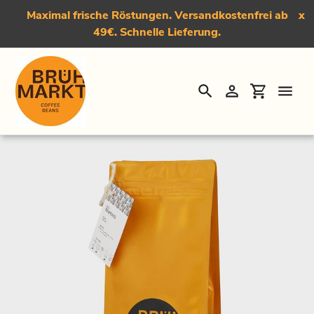
Maximal frische Röstungen. Versandkostenfrei ab
x
49€. Schnelle Lieferung.
Suchen
Einloggen
Einkauf
Direkt
Startseite
›
Der Reweivel, Light - Medium Roast Kaffee
zum
Inhalt