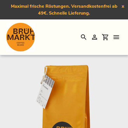
Maximal frische Röstungen. Versandkostenfrei ab
x
49€. Schnelle Lieferung.
Suchen
Einloggen
Einkauf
Direkt
Startseite
›
Der Ol'Siesons, Medium Roast Kaffee
zum
Inhalt