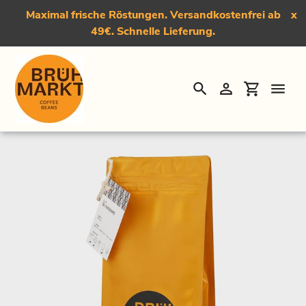
Maximal frische Röstungen. Versandkostenfrei ab
x
49€. Schnelle Lieferung.
Suchen
Einloggen
Einkauf
Direkt
Startseite
›
Der Ol'Siesons, Medium Roast Kaffee
zum
Inhalt