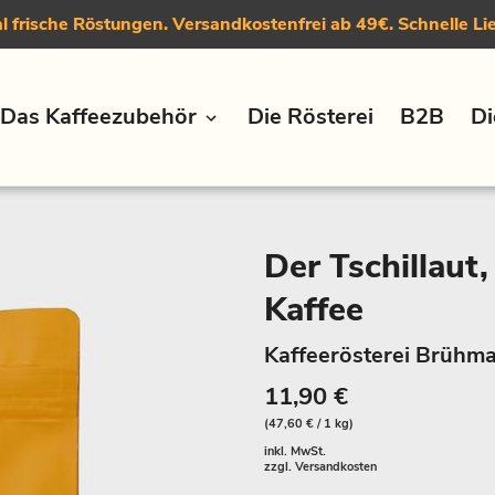
 frische Röstungen. Versandkostenfrei ab 49€. Schnelle Li
Das Kaffeezubehör
Die Rösterei
B2B
Di
Der Tschillaut
Kaffee
Kaffeerösterei Brühma
11,90 €
(47,60 € / 1 kg)
inkl. MwSt.
zzgl.
Versandkosten