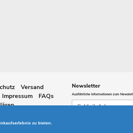
Newsletter
chutz
Versand
Impressum
FAQs
Ausführliche Informationen zum Newslett
Abonnieren
lären
Sie
unsere
nkaufserlebnis zu bieten.
Mailingliste