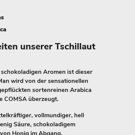
as
ica
ten unserer Tschillaut
 schokoladigen Aromen ist dieser
Man wird von der sensationellen
gepflückten sortenreinen Arabica
ve COMSA überzeugt.
ttelkräftiger, vollmundiger, hell
wenig Säure, schokoladigem
von Honig im Abgang.