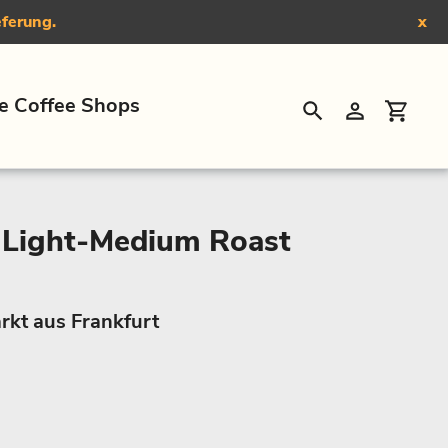
eferung.
x
e Coffee Shops
Suchen
Einloggen
Eink
, Light-Medium Roast
rkt aus Frankfurt