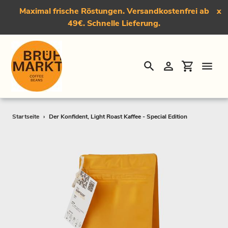
Maximal frische Röstungen. Versandkostenfrei ab
x
49€. Schnelle Lieferung.
Suchen
Einloggen
Einkauf
Direkt
Startseite
›
Der Konfident, Light Roast Kaffee - Special Edition
zum
Inhalt