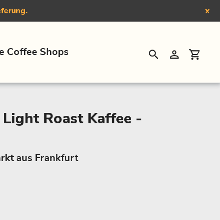
eferung.
x
e Coffee Shops
Suchen
Einloggen
Eink
 Light Roast Kaffee -
rkt aus Frankfurt