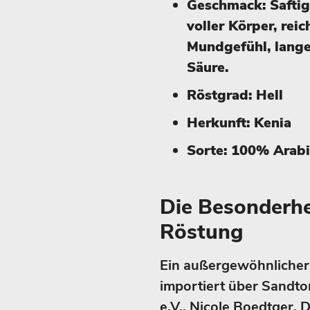
Geschmack: Saftig
voller Körper, rei
Mundgefühl, lang
Säure.
Röstgrad: Hell
Herkunft: Kenia
Sorte: 100% Arab
Die Besonderhe
Röstung
Ein außergewöhnlicher 
importiert über Sandt
e.V., Nicole Boedtger. 