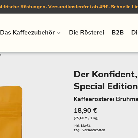
 frische Röstungen. Versandkostenfrei ab 49€. Schnelle Li
Das Kaffeezubehör
Die Rösterei
B2B
Di
n
Der Konfident,
Special Edition
Kaffeerösterei Brühma
18,90 €
(75,60 € / 1 kg)
inkl. MwSt.
zzgl.
Versandkosten