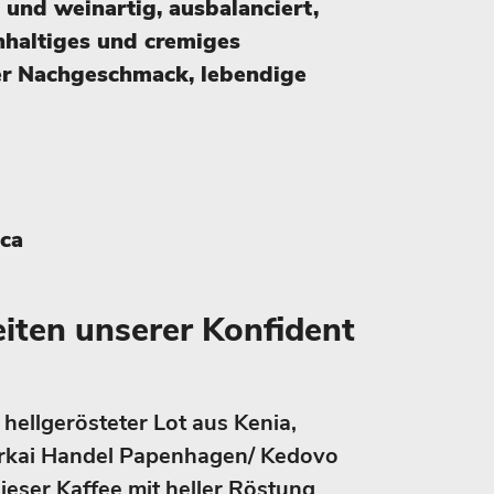
 und weinartig, ausbalanciert,
chhaltiges und cremiges
er Nachgeschmack, lebendige
ica
iten unserer Konfident
hellgerösteter Lot aus Kenia,
orkai Handel Papenhagen/ Kedovo
Dieser Kaffee mit heller Röstung