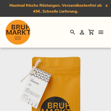
Maximal frische Röstungen. Versandkostenfrei ab
x
49€. Schnelle Lieferung.
Suchen
Einloggen
Einkauf
Direkt
Startseite
›
Der Käschual, Dark Roast Kaffee
zum
Inhalt