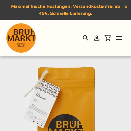
Maximal frische Röstungen. Versandkostenfrei ab
x
49€. Schnelle Lieferung.
Suchen
Einloggen
Einkauf
Direkt
Startseite
›
Der Käschual, Dark Roast Kaffee
zum
Inhalt