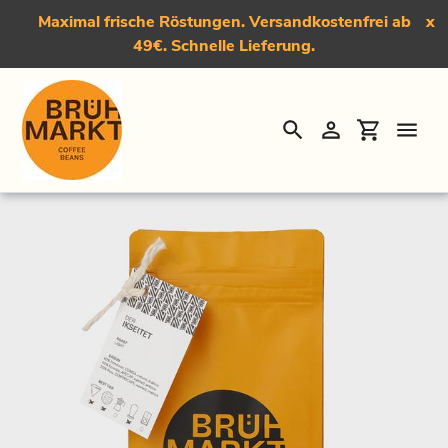
Maximal frische Röstungen. Versandkostenfrei ab
x
49€. Schnelle Lieferung.
Suchen
Einloggen
Einkauf
Direkt
Startseite
›
Der Ikseitet, Light Roast Kaffee
zum
Inhalt