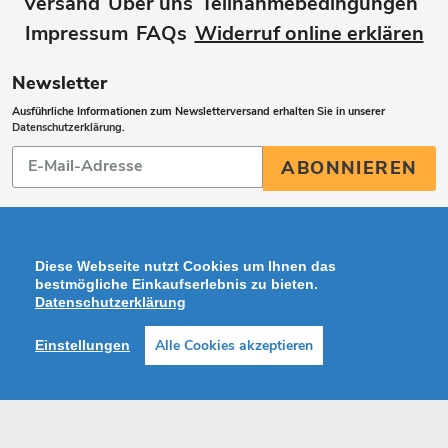
Versand
Über uns
Teilnahmebedingungen
Impressum
FAQs
Widerruf online erklären
Newsletter
Ausführliche Informationen zum Newsletterversand erhalten Sie in unserer
Datenschutzerklärung
.
Abonnieren
ABONNIEREN
Sie
unsere
Mailingliste
Diese Webseite nutzt Cookies um Ihnen das
bestmögliche Einkaufserlebnis zu bieten.
Datenschutzerklärung
Zahlungsarten
Alle Cookies akzeptieren
Einstellungen
Facebook
Instagram
Shop erstellt mit VersaCommerce.