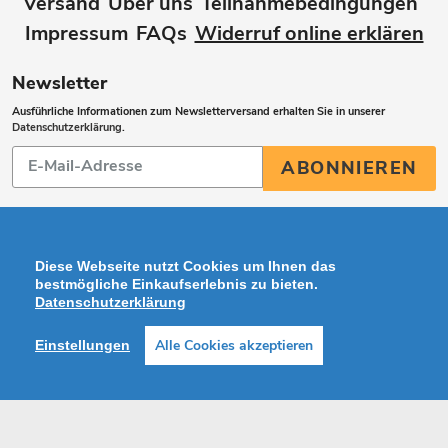
Versand
Über uns
Teilnahmebedingungen
Impressum
FAQs
Widerruf online erklären
Newsletter
Ausführliche Informationen zum Newsletterversand erhalten Sie in unserer
Datenschutzerklärung
.
Abonnieren
ABONNIEREN
Sie
unsere
Mailingliste
Diese Webseite nutzt Cookies um Ihnen das
bestmögliche Einkaufserlebnis zu bieten.
Datenschutzerklärung
Zahlungsarten
Alle Cookies akzeptieren
Einstellungen
Facebook
Instagram
Shop erstellt mit VersaCommerce.