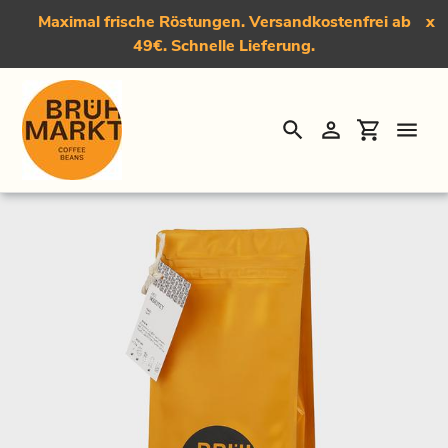
Maximal frische Röstungen. Versandkostenfrei ab
x
49€. Schnelle Lieferung.
Suchen
Einloggen
Einkauf
Direkt
Startseite
›
Der Ikseitet, Light Roast Kaffee
zum
Inhalt