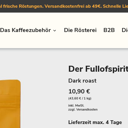
 frische Röstungen. Versandkostenfrei ab 49€. Schnelle Li
Das Kaffeezubehör
Die Rösterei
B2B
Di
Der Fullofspiri
Dark roast
10,90 €
(43,60 € / 1 kg)
inkl. MwSt.
zzgl.
Versandkosten
Lieferzeit max. 4 Tage