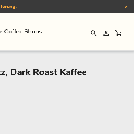
eferung.
x
e Coffee Shops
Suchen
Einloggen
Eink
tz, Dark Roast Kaffee