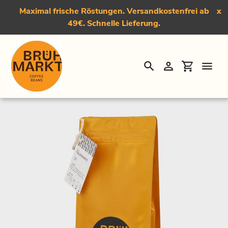
Maximal frische Röstungen. Versandkostenfrei ab
x
49€. Schnelle Lieferung.
Suchen
Einloggen
Einkauf
Direkt
Startseite
›
Der Fullofspiritz, Dark Roast Kaffee
zum
Inhalt